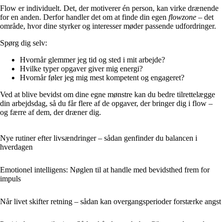
Flow er individuelt. Det, der motiverer én person, kan virke drænende
for en anden. Derfor handler det om at finde din egen
flowzone
– det
område, hvor dine styrker og interesser møder passende udfordringer.
Spørg dig selv:
Hvornår glemmer jeg tid og sted i mit arbejde?
Hvilke typer opgaver giver mig energi?
Hvornår føler jeg mig mest kompetent og engageret?
Ved at blive bevidst om dine egne mønstre kan du bedre tilrettelægge
din arbejdsdag, så du får flere af de opgaver, der bringer dig i flow –
og færre af dem, der dræner dig.
Nye rutiner efter livsændringer – sådan genfinder du balancen i
hverdagen
Emotionel intelligens: Nøglen til at handle med bevidsthed frem for
impuls
Når livet skifter retning – sådan kan overgangsperioder forstærke angst