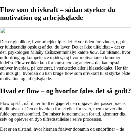
Flow som drivkraft – sådan styrker du
motivation og arbejdsglæde
Der er øjeblikke, hvor arbejdet føles let. Hvor tiden forsvinder, og du
er fuldstændig opslugt af det, du laver. Det er ikke tilfældigt – det er
det, psykologen Mihály Csíkszentmihályi kaldte
flow
. En tilstand, hvor
udfordring og kompetence mødes, og hvor motivationen kommer
indefra. Flow er ikke kun for kunstnere og atleter – det kan opstå i
enhver hverdag, på kontoret, i værkstedet eller i klasselokalet. Her får
du indsigt i, hvordan du kan bruge flow som drivkraft til at styrke både
motivation og arbejdsglæde.
Hvad er flow – og hvorfor føles det så godt?
Flow opstår, når du er fuldt engageret i en opgave, der passer præcist
til dit niveau. Den er hverken for let eller for svær, men kræver din
fulde opmærksomhed. Du mister fornemmelsen for tid, glemmer dig
selv og oplever en dyb tilfredsstillelse i selve processen.
Det er en tilstand, hvor hjernen frigiver dopamin og endorfiner – de