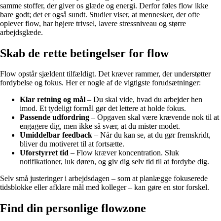
samme stoffer, der giver os glæde og energi. Derfor føles flow ikke
bare godt; det er også sundt. Studier viser, at mennesker, der ofte
oplever flow, har højere trivsel, lavere stressniveau og større
arbejdsglæde.
Skab de rette betingelser for flow
Flow opstår sjældent tilfældigt. Det kræver rammer, der understøtter
fordybelse og fokus. Her er nogle af de vigtigste forudsætninger:
Klar retning og mål
– Du skal vide, hvad du arbejder hen
imod. Et tydeligt formål gør det lettere at holde fokus.
Passende udfordring
– Opgaven skal være krævende nok til at
engagere dig, men ikke så svær, at du mister modet.
Umiddelbar feedback
– Når du kan se, at du gør fremskridt,
bliver du motiveret til at fortsætte.
Uforstyrret tid
– Flow kræver koncentration. Sluk
notifikationer, luk døren, og giv dig selv tid til at fordybe dig.
Selv små justeringer i arbejdsdagen – som at planlægge fokuserede
tidsblokke eller afklare mål med kolleger – kan gøre en stor forskel.
Find din personlige flowzone