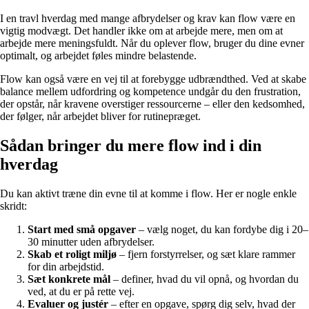
I en travl hverdag med mange afbrydelser og krav kan flow være en
vigtig modvægt. Det handler ikke om at arbejde mere, men om at
arbejde mere meningsfuldt. Når du oplever flow, bruger du dine evner
optimalt, og arbejdet føles mindre belastende.
Flow kan også være en vej til at forebygge udbrændthed. Ved at skabe
balance mellem udfordring og kompetence undgår du den frustration,
der opstår, når kravene overstiger ressourcerne – eller den kedsomhed,
der følger, når arbejdet bliver for rutinepræget.
Sådan bringer du mere flow ind i din
hverdag
Du kan aktivt træne din evne til at komme i flow. Her er nogle enkle
skridt:
Start med små opgaver
– vælg noget, du kan fordybe dig i 20–
30 minutter uden afbrydelser.
Skab et roligt miljø
– fjern forstyrrelser, og sæt klare rammer
for din arbejdstid.
Sæt konkrete mål
– definer, hvad du vil opnå, og hvordan du
ved, at du er på rette vej.
Evaluer og justér
– efter en opgave, spørg dig selv, hvad der