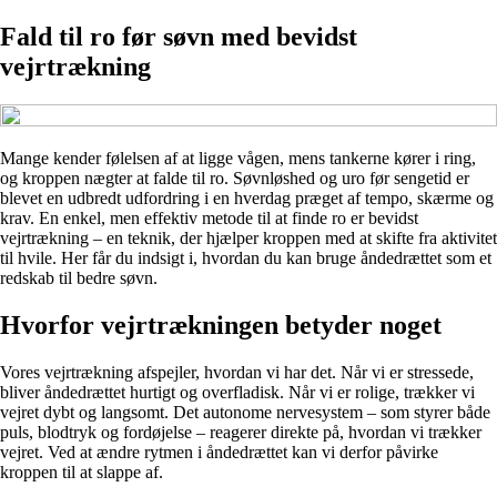
Fald til ro før søvn med bevidst
vejrtrækning
Mange kender følelsen af at ligge vågen, mens tankerne kører i ring,
og kroppen nægter at falde til ro. Søvnløshed og uro før sengetid er
blevet en udbredt udfordring i en hverdag præget af tempo, skærme og
krav. En enkel, men effektiv metode til at finde ro er bevidst
vejrtrækning – en teknik, der hjælper kroppen med at skifte fra aktivitet
til hvile. Her får du indsigt i, hvordan du kan bruge åndedrættet som et
redskab til bedre søvn.
Hvorfor vejrtrækningen betyder noget
Vores vejrtrækning afspejler, hvordan vi har det. Når vi er stressede,
bliver åndedrættet hurtigt og overfladisk. Når vi er rolige, trækker vi
vejret dybt og langsomt. Det autonome nervesystem – som styrer både
puls, blodtryk og fordøjelse – reagerer direkte på, hvordan vi trækker
vejret. Ved at ændre rytmen i åndedrættet kan vi derfor påvirke
kroppen til at slappe af.