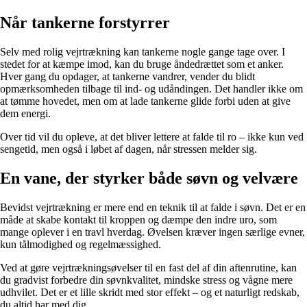
Når tankerne forstyrrer
Selv med rolig vejrtrækning kan tankerne nogle gange tage over. I
stedet for at kæmpe imod, kan du bruge åndedrættet som et anker.
Hver gang du opdager, at tankerne vandrer, vender du blidt
opmærksomheden tilbage til ind- og udåndingen. Det handler ikke om
at tømme hovedet, men om at lade tankerne glide forbi uden at give
dem energi.
Over tid vil du opleve, at det bliver lettere at falde til ro – ikke kun ved
sengetid, men også i løbet af dagen, når stressen melder sig.
En vane, der styrker både søvn og velvære
Bevidst vejrtrækning er mere end en teknik til at falde i søvn. Det er en
måde at skabe kontakt til kroppen og dæmpe den indre uro, som
mange oplever i en travl hverdag. Øvelsen kræver ingen særlige evner,
kun tålmodighed og regelmæssighed.
Ved at gøre vejrtrækningsøvelser til en fast del af din aftenrutine, kan
du gradvist forbedre din søvnkvalitet, mindske stress og vågne mere
udhvilet. Det er et lille skridt med stor effekt – og et naturligt redskab,
du altid har med dig.