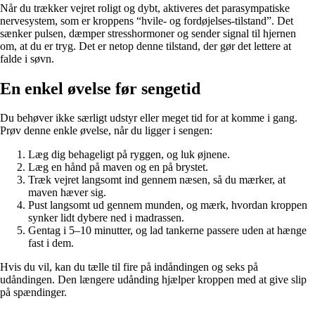
Når du trækker vejret roligt og dybt, aktiveres det parasympatiske
nervesystem, som er kroppens “hvile- og fordøjelses-tilstand”. Det
sænker pulsen, dæmper stresshormoner og sender signal til hjernen
om, at du er tryg. Det er netop denne tilstand, der gør det lettere at
falde i søvn.
En enkel øvelse før sengetid
Du behøver ikke særligt udstyr eller meget tid for at komme i gang.
Prøv denne enkle øvelse, når du ligger i sengen:
Læg dig behageligt på ryggen, og luk øjnene.
Læg en hånd på maven og en på brystet.
Træk vejret langsomt ind gennem næsen, så du mærker, at
maven hæver sig.
Pust langsomt ud gennem munden, og mærk, hvordan kroppen
synker lidt dybere ned i madrassen.
Gentag i 5–10 minutter, og lad tankerne passere uden at hænge
fast i dem.
Hvis du vil, kan du tælle til fire på indåndingen og seks på
udåndingen. Den længere udånding hjælper kroppen med at give slip
på spændinger.