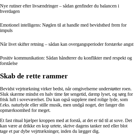
Nye rutiner efter livsændringer – sådan genfinder du balancen i
hverdagen
Emotionel intelligens: Nøglen til at handle med bevidsthed frem for
impuls
Når livet skifter retning – sådan kan overgangsperioder forstærke angst
Positiv kommunikation: Sådan håndterer du konflikter med respekt og
forståelse
Skab de rette rammer
Bevidst vejrtrækning virker bedst, når omgivelserne understøtter roen.
Sluk skærme mindst en halv time før sengetid, dæmp lyset, og sørg for
frisk luft i soveværelset. Du kan også supplere med rolige lyde, som
f.eks. naturlyde eller stille musik, men undgå noget, der fanger din
opmærksomhed for meget.
Et fast ritual hjælper kroppen med at forstå, at det er tid til at sove. Det
kan være at drikke en kop urtete, skrive dagens tanker ned eller blot
tage et par dybe vejrtrækninger, inden du lægger dig.